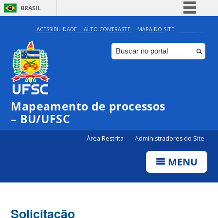
BRASIL
Simplifique!
ACESSIBILIDADE
ALTO CONTRASTE
MAPA DO SITE
Comunica BR
Participe
Acesso à informação
Legislação
Mapeamento de processos
Canais
– BU/UFSC
Área Restrita
Administradores do Site
MENU
Solicitação