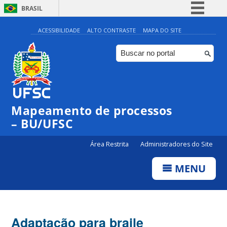
BRASIL
Simplifique!
ACESSIBILIDADE
ALTO CONTRASTE
MAPA DO SITE
Comunica BR
Participe
Acesso à informação
Legislação
Mapeamento de processos
Canais
– BU/UFSC
Área Restrita
Administradores do Site
MENU
Adaptação para braile