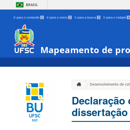
BRASIL
Ir para o conteúdo
1
Ir para o menu
2
Ir para a busca
3
Ir para o rodapé
4
Mapeamento de pro
Desenvolvimento de co
Declaração 
dissertação