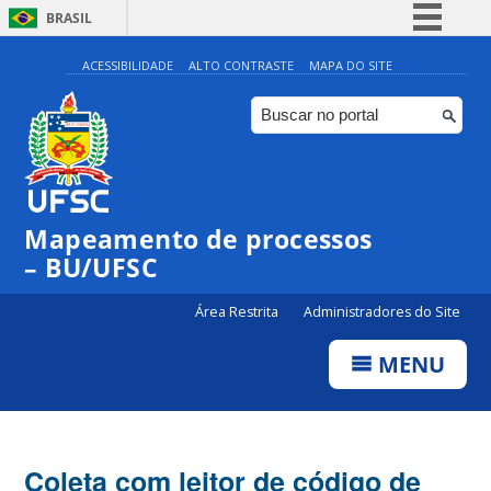
BRASIL
Simplifique!
ACESSIBILIDADE
ALTO CONTRASTE
MAPA DO SITE
Comunica BR
Participe
Acesso à informação
Legislação
Mapeamento de processos
Canais
– BU/UFSC
Área Restrita
Administradores do Site
MENU
Coleta com leitor de código de