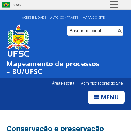
BRASIL
Simplifique!
ACESSIBILIDADE
ALTO CONTRASTE
MAPA DO SITE
Comunica BR
Participe
Acesso à informação
Legislação
Mapeamento de processos
Canais
– BU/UFSC
Área Restrita
Administradores do Site
MENU
Conservação e preservação