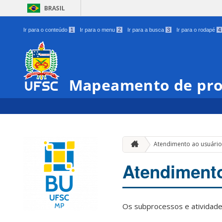
BRASIL
Ir para o conteúdo
1
Ir para o menu
2
Ir para a busca
3
Ir para o rodapé
4
Mapeamento de pro
Atendimento ao usuári
Atendimento
Os subprocessos e atividade