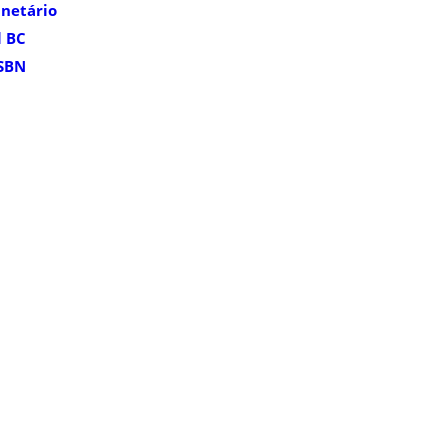
anetário
l BC
ISBN