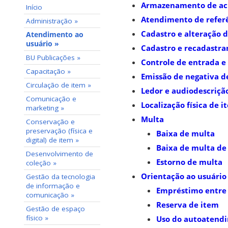
Armazenamento de ach
Início
Atendimento de refer
Administração »
Cadastro e alteração 
Atendimento ao
usuário »
Cadastro e recadastra
BU Publicações »
Controle de entrada e
Capacitação »
Emissão de negativa d
Circulação de item »
Ledor e audiodescriçã
Comunicação e
Localização física de i
marketing »
Multa
Conservação e
preservação (física e
Baixa de multa
digital) de item »
Baixa de multa de
Desenvolvimento de
Estorno de multa
coleção »
Orientação ao usuário
Gestão da tecnologia
de informação e
Empréstimo entre 
comunicação »
Reserva de item
Gestão de espaço
físico »
Uso do autoatend