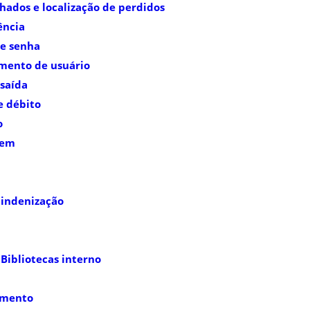
ados e localização de perdidos
ência
de senha
mento de usuário
 saída
e débito
o
tem
 indenização
Bibliotecas interno
imento