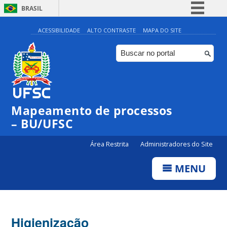
BRASIL
Simplifique!
ACESSIBILIDADE
ALTO CONTRASTE
MAPA DO SITE
Comunica BR
Participe
Acesso à informação
Legislação
Mapeamento de processos
Canais
– BU/UFSC
Área Restrita
Administradores do Site
MENU
Higienização