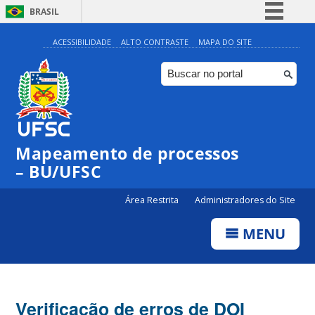
BRASIL
Simplifique!
ACESSIBILIDADE
ALTO CONTRASTE
MAPA DO SITE
Comunica BR
Participe
Acesso à informação
Legislação
Mapeamento de processos
Canais
– BU/UFSC
Área Restrita
Administradores do Site
MENU
Verificação de erros de DOI