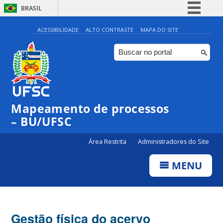
BRASIL
Simplifique!
ACESSIBILIDADE
ALTO CONTRASTE
MAPA DO SITE
Comunica BR
Participe
Acesso à informação
Legislação
Mapeamento de processos
Canais
– BU/UFSC
Área Restrita
Administradores do Site
MENU
Gestão física do acervo