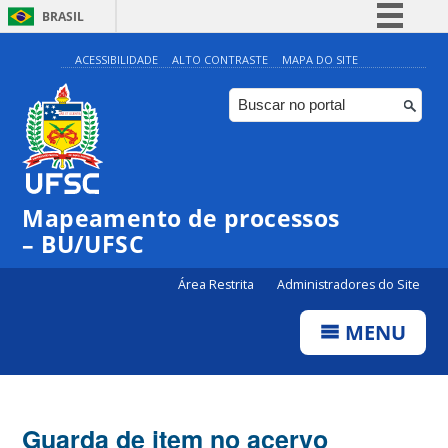
BRASIL
Simplifique!
ACESSIBILIDADE
ALTO CONTRASTE
MAPA DO SITE
Comunica BR
Participe
Acesso à informação
Legislação
Mapeamento de processos
Canais
– BU/UFSC
Área Restrita
Administradores do Site
MENU
Guarda de item no acervo