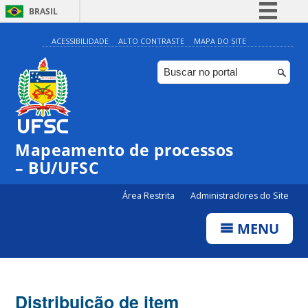
BRASIL
Simplifique!
ACESSIBILIDADE
ALTO CONTRASTE
MAPA DO SITE
Comunica BR
Participe
Acesso à informação
Legislação
Mapeamento de processos
Canais
– BU/UFSC
Área Restrita
Administradores do Site
MENU
Distribuição de item