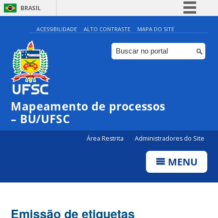
BRASIL
Simplifique!
ACESSIBILIDADE
ALTO CONTRASTE
MAPA DO SITE
Comunica BR
Participe
Acesso à informação
Legislação
Mapeamento de processos
Canais
– BU/UFSC
Área Restrita
Administradores do Site
MENU
Emissão de etiquetas