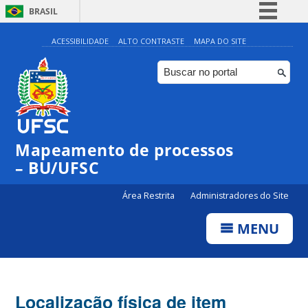
BRASIL
Simplifique!
ACESSIBILIDADE
ALTO CONTRASTE
MAPA DO SITE
Comunica BR
Participe
Acesso à informação
Legislação
Mapeamento de processos
Canais
– BU/UFSC
Área Restrita
Administradores do Site
MENU
Localização física de item