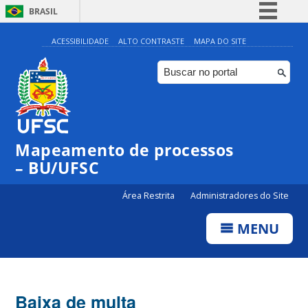
BRASIL
Simplifique!
ACESSIBILIDADE
ALTO CONTRASTE
MAPA DO SITE
Comunica BR
Participe
Acesso à informação
Legislação
Mapeamento de processos
Canais
– BU/UFSC
Área Restrita
Administradores do Site
MENU
Baixa de multa