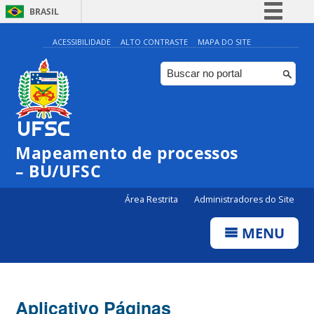
BRASIL
Simplifique!
ACESSIBILIDADE
ALTO CONTRASTE
MAPA DO SITE
Comunica BR
Participe
Acesso à informação
Legislação
Mapeamento de processos
Canais
– BU/UFSC
Área Restrita
Administradores do Site
MENU
Aplicativo Páginas