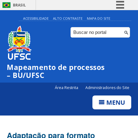
BRASIL
Simplifique!
ACESSIBILIDADE
ALTO CONTRASTE
MAPA DO SITE
Comunica BR
Participe
Acesso à informação
Legislação
Mapeamento de processos
Canais
– BU/UFSC
Área Restrita
Administradores do Site
MENU
Adaptação para formato