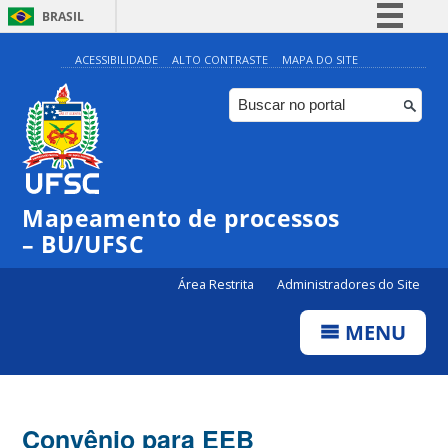
BRASIL
Simplifique!
ACESSIBILIDADE
ALTO CONTRASTE
MAPA DO SITE
Comunica BR
Participe
Acesso à informação
Legislação
Mapeamento de processos
Canais
– BU/UFSC
Área Restrita
Administradores do Site
MENU
Convênio para EEB