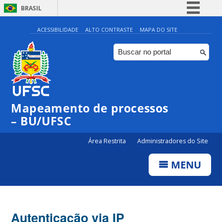
BRASIL
Simplifique!
ACESSIBILIDADE
ALTO CONTRASTE
MAPA DO SITE
Comunica BR
Participe
Acesso à informação
Legislação
Mapeamento de processos
Canais
– BU/UFSC
Área Restrita
Administradores do Site
MENU
Autenticação via IP