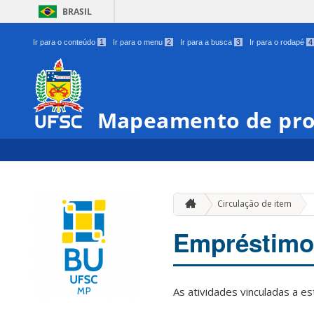
BRASIL
Ir para o conteúdo
1
Ir para o menu
2
Ir para a busca
3
Ir para o rodapé
4
Mapeamento de pro
Circulação de item
Empréstimo 
As atividades vinculadas a 