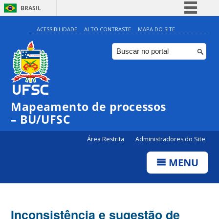
BRASIL
Simplifique!
ACESSIBILIDADE
ALTO CONTRASTE
MAPA DO SITE
Comunica BR
Participe
Acesso à informação
Legislação
Mapeamento de processos
Canais
– BU/UFSC
Área Restrita
Administradores do Site
MENU
Inconsistência e sugestão de