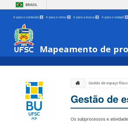
BRASIL
Ir para o conteúdo
1
Ir para o menu
2
Ir para a busca
3
Ir para o rodapé
4
Mapeamento de pro
Gestão de espaço físico
Gestão de e
Os subprocessos e atividade