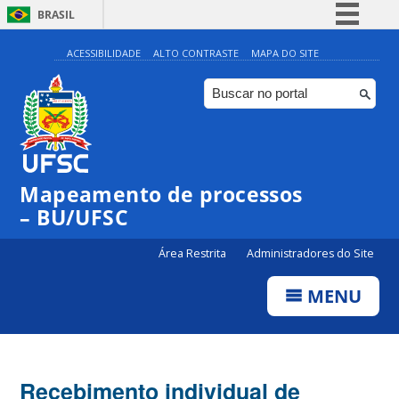
BRASIL
Simplifique!
ACESSIBILIDADE
ALTO CONTRASTE
MAPA DO SITE
Comunica BR
Participe
Acesso à informação
Legislação
Mapeamento de processos
Canais
– BU/UFSC
Área Restrita
Administradores do Site
MENU
Recebimento individual de