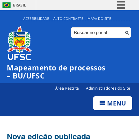
BRASIL
Simplifique!
ACESSIBILIDADE
ALTO CONTRASTE
MAPA DO SITE
Comunica BR
Participe
Acesso à informação
Legislação
Mapeamento de processos
Canais
– BU/UFSC
Área Restrita
Administradores do Site
MENU
Nova edição publicada