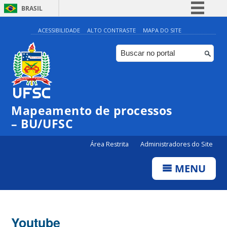
BRASIL
Simplifique!
ACESSIBILIDADE
ALTO CONTRASTE
MAPA DO SITE
Comunica BR
Participe
Acesso à informação
Legislação
Mapeamento de processos
Canais
– BU/UFSC
Área Restrita
Administradores do Site
MENU
Youtube