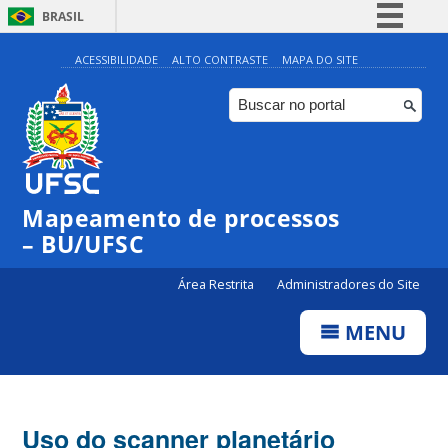
BRASIL
Simplifique!
ACESSIBILIDADE
ALTO CONTRASTE
MAPA DO SITE
Comunica BR
Participe
Acesso à informação
Legislação
Mapeamento de processos
Canais
– BU/UFSC
Área Restrita
Administradores do Site
MENU
Uso do scanner planetário