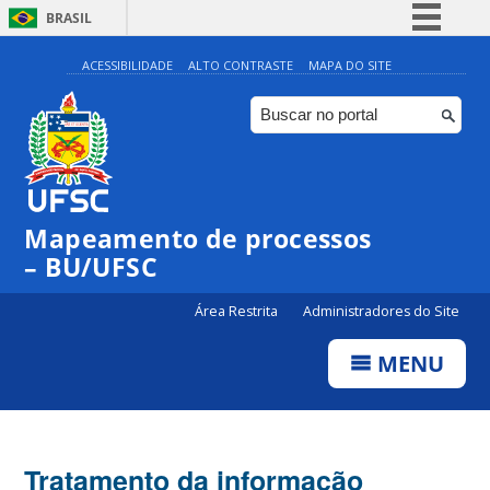
BRASIL
Simplifique!
ACESSIBILIDADE
ALTO CONTRASTE
MAPA DO SITE
Comunica BR
Participe
Acesso à informação
Legislação
Mapeamento de processos
Canais
– BU/UFSC
Área Restrita
Administradores do Site
MENU
Tratamento da informação