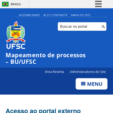
BRASIL
Simplifique!
ACESSIBILIDADE
ALTO CONTRASTE
MAPA DO SITE
Comunica BR
Participe
Acesso à informação
Legislação
Mapeamento de processos
Canais
– BU/UFSC
Área Restrita
Administradores do Site
MENU
Acesso ao portal externo