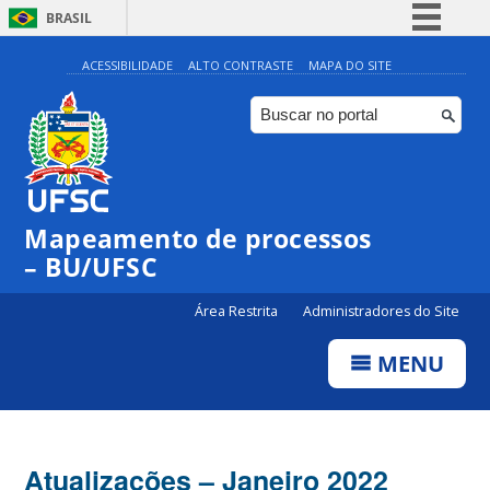
BRASIL
Simplifique!
ACESSIBILIDADE
ALTO CONTRASTE
MAPA DO SITE
Comunica BR
Participe
Acesso à informação
Legislação
Mapeamento de processos
Canais
– BU/UFSC
Área Restrita
Administradores do Site
MENU
Atualizações – Janeiro 2022