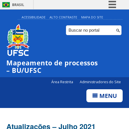
BRASIL
Simplifique!
ACESSIBILIDADE
ALTO CONTRASTE
MAPA DO SITE
Comunica BR
Participe
Acesso à informação
Legislação
Mapeamento de processos
Canais
– BU/UFSC
Área Restrita
Administradores do Site
MENU
Atualizações – Julho 2021