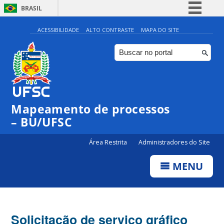
BRASIL
Simplifique!
ACESSIBILIDADE
ALTO CONTRASTE
MAPA DO SITE
Comunica BR
Participe
Acesso à informação
Legislação
Mapeamento de processos
Canais
– BU/UFSC
Área Restrita
Administradores do Site
MENU
Solicitação de serviço gráfico