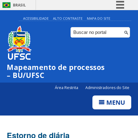
BRASIL
Simplifique!
ACESSIBILIDADE
ALTO CONTRASTE
MAPA DO SITE
Comunica BR
Participe
Acesso à informação
Legislação
Mapeamento de processos
Canais
– BU/UFSC
Área Restrita
Administradores do Site
MENU
Estorno de diária