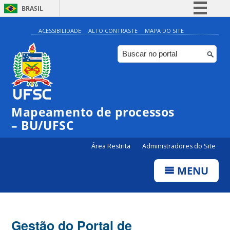
BRASIL
Simplifique!
ACESSIBILIDADE
ALTO CONTRASTE
MAPA DO SITE
Comunica BR
Participe
Acesso à informação
Legislação
Mapeamento de processos
Canais
– BU/UFSC
Área Restrita
Administradores do Site
MENU
Gestão do Portal de