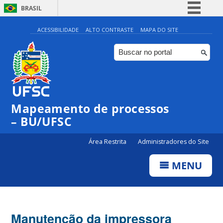
BRASIL
Simplifique!
ACESSIBILIDADE
ALTO CONTRASTE
MAPA DO SITE
Comunica BR
Participe
Acesso à informação
Legislação
Mapeamento de processos
Canais
– BU/UFSC
Área Restrita
Administradores do Site
MENU
Manutenção da impressora