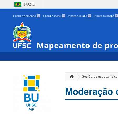
BRASIL
Ir para o conteúdo
1
Ir para o menu
2
Ir para a busca
3
Ir para o rodapé
4
Mapeamento de pro
Gestão de espaço físico
Moderação 