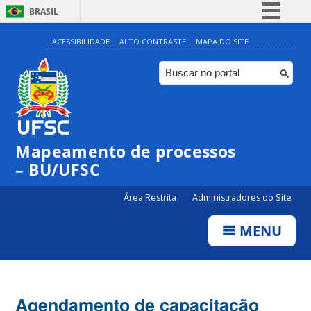
BRASIL
Simplifique!
ACESSIBILIDADE
ALTO CONTRASTE
MAPA DO SITE
Comunica BR
Participe
Acesso à informação
Legislação
Mapeamento de processos
Canais
– BU/UFSC
Área Restrita
Administradores do Site
MENU
Agendamento de capacitação