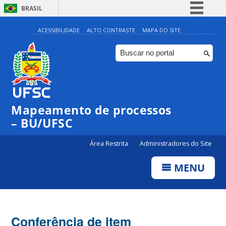
BRASIL
Simplifique!
ACESSIBILIDADE
ALTO CONTRASTE
MAPA DO SITE
Comunica BR
Participe
Acesso à informação
Legislação
Mapeamento de processos
Canais
– BU/UFSC
Área Restrita
Administradores do Site
MENU
Conferência de item