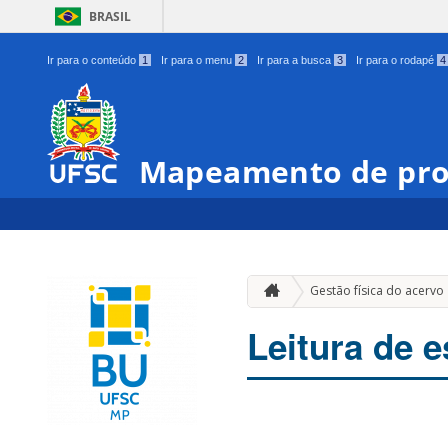
BRASIL
Ir para o conteúdo
1
Ir para o menu
2
Ir para a busca
3
Ir para o rodapé
4
Mapeamento de pro
Gestão física do acervo
Leitura de e