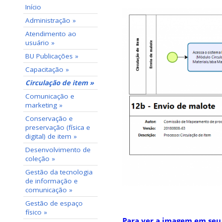
Início
Administração »
Atendimento ao
usuário »
BU Publicações »
Capacitação »
Circulação de item »
Comunicação e
marketing »
Conservação e
preservação (física e
digital) de item »
Desenvolvimento de
coleção »
Gestão da tecnologia
de informação e
comunicação »
Gestão de espaço
físico »
Para ver a imagem em seu