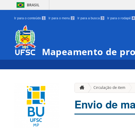
BRASIL
Ir para o conteúdo
1
Ir para o menu
2
Ir para a busca
3
Ir para o rodapé
4
Mapeamento de pro
Circulação de item
Envio de ma