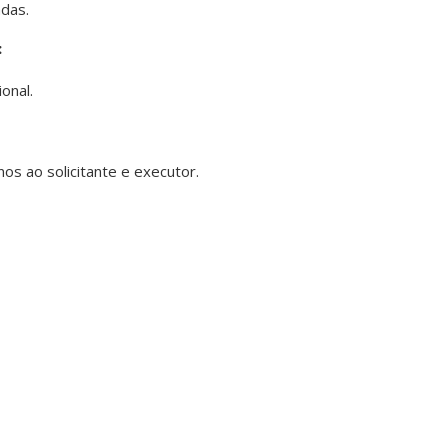
adas.
:
ional.
os ao solicitante e executor.