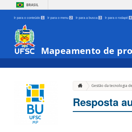
BRASIL
Ir para o conteúdo
1
Ir para o menu
2
Ir para a busca
3
Ir para o rodapé
4
Mapeamento de pro
Gestão da tecnologia d
Resposta au