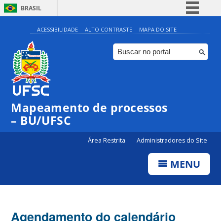
BRASIL
Simplifique!
ACESSIBILIDADE
ALTO CONTRASTE
MAPA DO SITE
Comunica BR
Participe
Acesso à informação
Legislação
Mapeamento de processos
Canais
– BU/UFSC
Área Restrita
Administradores do Site
MENU
Agendamento do calendário