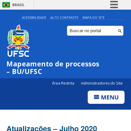
BRASIL
Simplifique!
ACESSIBILIDADE
ALTO CONTRASTE
MAPA DO SITE
Comunica BR
Participe
Acesso à informação
Legislação
Mapeamento de processos
Canais
– BU/UFSC
Área Restrita
Administradores do Site
MENU
Atualizações – Julho 2020