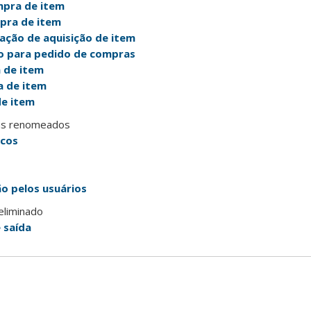
mpra de item
pra de item
tação de aquisição de item
io para pedido de compras
 de item
a de item
de item
as renomeados
icos
o pelos usuários
eliminado
 saída