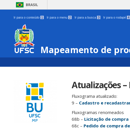
BRASIL
Ir para o conteúdo
1
Ir para o menu
2
Ir para a busca
3
Ir para o rodapé
4
Mapeamento de pro
Atualizações – 
Fluxograma atualizado:
9 –
Cadastro e recadastra
Fluxogramas renomeados
68b –
Licitação de compra
68c –
Pedido de compra de