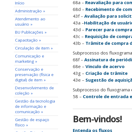
68a –
Reavaliação para co
Início
68d –
Recebimento de com
Administração »
43f –
Avaliação para solici
Atendimento ao
43a –
Habilitação de usuár
usuário »
43d –
Parecer para compra
BU Publicações »
43c –
Requisição de compr
Capacitação »
43b –
Trâmite de compra 
Circulação de item »
Subprocesso dos fluxogram
Comunicação e
68f –
Assinatura de periód
marketing »
68e –
Vinculo de acervo
Conservação e
43g –
Criação de trâmite
preservação (física e
43e –
Sugestão de aquisiçã
digital) de item »
Desenvolvimento de
Subprocesso do fluxograma 
coleção »
58 –
Controle de entrada e
Gestão da tecnologia
de informação e
comunicação »
Bem-vindos!
Gestão de espaço
físico »
Entenda os fluxos