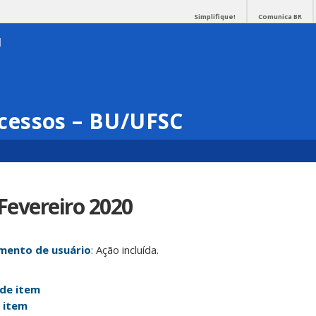
Simplifique!
Comunica BR
cessos – BU/UFSC
Fevereiro 2020
mento de usuário
: Ação incluída.
 de item
 item