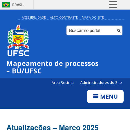
BRASIL
Simplifique!
ACESSIBILIDADE
ALTO CONTRASTE
MAPA DO SITE
Comunica BR
Participe
Acesso à informação
Legislação
Mapeamento de processos
Canais
– BU/UFSC
Área Restrita
Administradores do Site
MENU
Atualizações – Março 2025